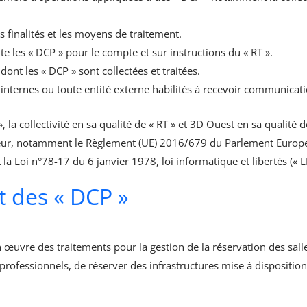
s finalités et les moyens de traitement.
aite les « DCP » pour le compte et sur instructions du « RT ».
nt les « DCP » sont collectées et traitées.
s internes ou toute entité externe habilités à recevoir communicat
», la collectivité en sa qualité de « RT » et 3D Ouest en sa qualité de
ueur, notamment le Règlement (UE) 2016/679 du Parlement Europé
la Loi n°78-17 du 6 janvier 1978, loi informatique et libertés (« LI
t des « DCP »
n œuvre des traitements pour la gestion de la réservation des salle
 professionnels, de réserver des infrastructures mise à disposit