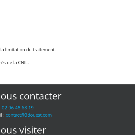
 la limitation du traitement.
rès de la CNIL.
ous contacter
:
02 96 48 68 19
l :
moc.tseuod3@tcatnoc
ous visiter