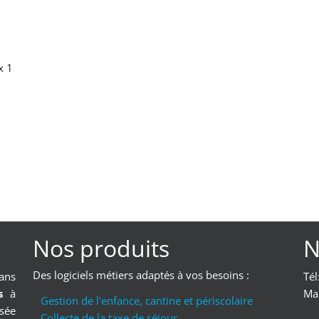
x 1
Nos produits
N
Des logiciels métiers adaptés à vos besoins :
ans
Tél
rs
à
Mai
Gestion de l'enfance, cantine et périscolaire
isée
Collecte de la taxe de séjour