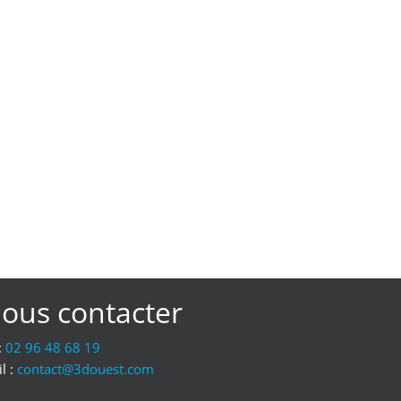
ous contacter
:
02 96 48 68 19
l :
moc.tseuod3@tcatnoc