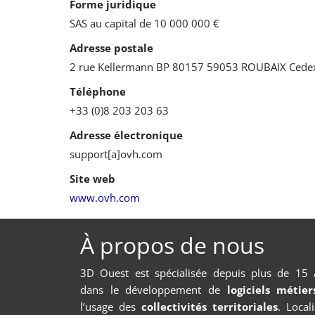
Forme juridique
SAS au capital de 10 000 000 €
Adresse postale
2 rue Kellermann BP 80157 59053 ROUBAIX Cede
Téléphone
+33 (0)8 203 203 63
Adresse électronique
support[a]ovh.com
Site web
www.ovh.com
À propos de nous
3D Ouest est spécialisée depuis plus de 15 
dans le développement de
logiciels métie
l’usage des
collectivités territoriales
. Local